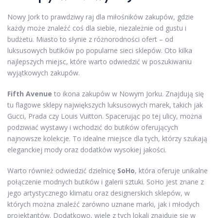
Nowy Jork to prawdziwy raj dla miłośników zakupów, gdzie
każdy może znaleźć coś dla siebie, niezależnie od gustu i
budżetu. Miasto to słynie z różnorodności ofert – od
luksusowych butików po popularne sieci sklepów. Oto kilka
najlepszych miejsc, które warto odwiedzić w poszukiwaniu
wyjątkowych zakupów.
Fifth Avenue
to ikona zakupów w Nowym Jorku. Znajdują się
tu flagowe sklepy największych luksusowych marek, takich jak
Gucci, Prada czy Louis Vuitton. Spacerując po tej ulicy, można
podziwiać wystawy i wchodzić do butików oferujących
najnowsze kolekcje. To idealne miejsce dla tych, którzy szukają
eleganckiej mody oraz dodatków wysokiej jakości.
Warto również odwiedzić dzielnicę
SoHo
, która oferuje unikalne
połączenie modnych butików i galerii sztuki. SoHo jest znane z
jego artystycznego klimatu oraz designerskich sklepów, w
których można znaleźć zarówno uznane marki, jak i młodych
projektantów. Dodatkowo, wiele z tych lokali znajduje się w