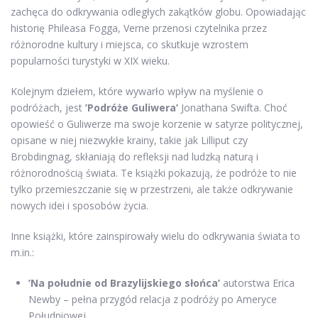
zachęca do odkrywania odległych zakątków globu. Opowiadając
historię Phileasa Fogga, Verne przenosi czytelnika przez
różnorodne kultury i miejsca, co skutkuje wzrostem
popularności turystyki w XIX wieku.
Kolejnym dziełem, które wywarło wpływ na myślenie o
podróżach, jest
’Podróże Guliwera’
Jonathana Swifta. Choć
opowieść o Guliwerze ma swoje korzenie w satyrze politycznej,
opisane w niej niezwykłe krainy, takie jak Lilliput czy
Brobdingnag, skłaniają do refleksji nad ludzką naturą i
różnorodnością świata. Te książki pokazują, że podróże to nie
tylko przemieszczanie się w przestrzeni, ale także odkrywanie
nowych idei i sposobów życia.
Inne książki, które zainspirowały wielu do odkrywania świata to
m.in.:
’Na południe od Brazylijskiego słońca’
autorstwa Erica
Newby – pełna przygód relacja z podróży po Ameryce
Południowej.