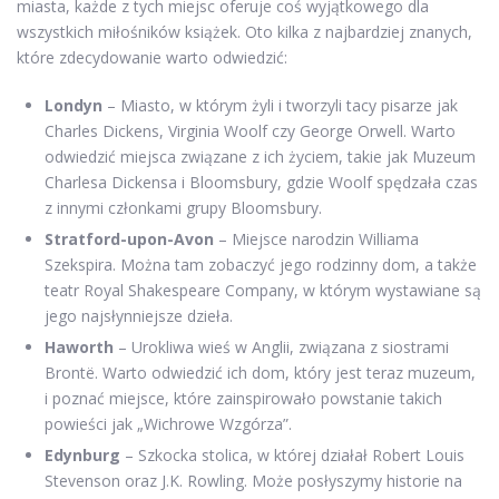
miasta, każde z tych miejsc oferuje coś wyjątkowego dla
wszystkich miłośników książek. Oto kilka z najbardziej znanych,
które zdecydowanie warto odwiedzić:
Londyn
– Miasto, w którym żyli i tworzyli tacy pisarze jak
Charles Dickens, Virginia Woolf czy George Orwell. Warto
odwiedzić miejsca związane z ich życiem, takie jak Muzeum
Charlesa Dickensa i Bloomsbury, gdzie Woolf spędzała czas
z innymi członkami grupy Bloomsbury.
Stratford-upon-Avon
– Miejsce narodzin Williama
Szekspira. Można tam zobaczyć jego rodzinny dom, a także
teatr Royal Shakespeare Company, w którym wystawiane są
jego najsłynniejsze dzieła.
Haworth
– Urokliwa wieś w Anglii, związana z siostrami
Brontë. Warto odwiedzić ich dom, który jest teraz muzeum,
i poznać miejsce, które zainspirowało powstanie takich
powieści jak „Wichrowe Wzgórza”.
Edynburg
– Szkocka stolica, w której działał Robert Louis
Stevenson oraz J.K. Rowling. Może posłyszymy historie na