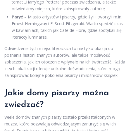
temat „Harry’ego Pottera” podczas zwiedzania, a także
odwiedzimy miejsca, które zainspirowały autorkę.
Paryż
– Miasto artystów i pisarzy, gdzie żyli i tworzyli m.in.
Ernest Hemingway i F. Scott Fitzgerald. Warto spędzić czas
w kawiarniach, takich jak Café de Flore, gdzie spotykali się
literaccy luminarze.
Odwiedzenie tych miejsc literackich to nie tylko okazja do
poznania historii znanych autorów, ale także możliwość
zobaczenia, jak ich otoczenie wpłynęło na ich twórczość. Każda
z tych lokalizacji oferuje unikalne doświadczenia, które mogą
zainspirować kolejne pokolenia pisarzy i miłośników książek.
Jakie domy pisarzy można
zwiedzać?
Wiele domów znanych pisarzy zostało przekształconych w
muzea, które pozwalają odwiedzającym zanurzyć się w ich
świat. Te miejsca nie tylko przybliżają życie i twórczość