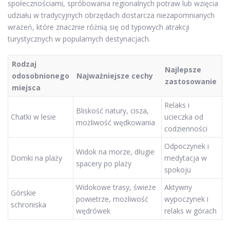
społecznościami, spróbowania regionalnych potraw lub wzięcia
udziału w tradycyjnych obrzędach dostarcza niezapomnianych
wrażeń, które znacznie różnią się od typowych atrakcji
turystycznych w popularnych destynacjach.
Rodzaj
Najlepsze
odosobnionego
Najważniejsze cechy
zastosowanie
miejsca
Relaks i
Bliskość natury, cisza,
Chatki w lesie
ucieczka od
możliwość wędkowania
codzienności
Odpoczynek i
Widok na morze, długie
Domki na plaży
medytacja w
spacery po plaży
spokoju
Widokowe trasy, świeże
Aktywny
Górskie
powietrze, możliwość
wypoczynek i
schroniska
wędrówek
relaks w górach