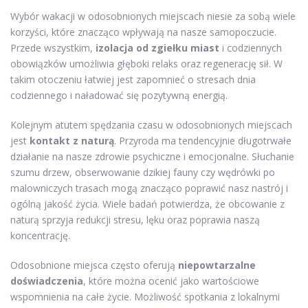
Wybór wakacji w odosobnionych miejscach niesie za sobą wiele
korzyści, które znacząco wpływają na nasze samopoczucie.
Przede wszystkim,
izolacja od zgiełku miast
i codziennych
obowiązków umożliwia głęboki relaks oraz regenerację sił. W
takim otoczeniu łatwiej jest zapomnieć o stresach dnia
codziennego i naładować się pozytywną energią.
Kolejnym atutem spędzania czasu w odosobnionych miejscach
jest
kontakt z naturą
. Przyroda ma tendencyjnie długotrwałe
działanie na nasze zdrowie psychiczne i emocjonalne. Słuchanie
szumu drzew, obserwowanie dzikiej fauny czy wędrówki po
malowniczych trasach mogą znacząco poprawić nasz nastrój i
ogólną jakość życia. Wiele badań potwierdza, że obcowanie z
naturą sprzyja redukcji stresu, lęku oraz poprawia naszą
koncentrację.
Odosobnione miejsca często oferują
niepowtarzalne
doświadczenia
, które można ocenić jako wartościowe
wspomnienia na całe życie. Możliwość spotkania z lokalnymi