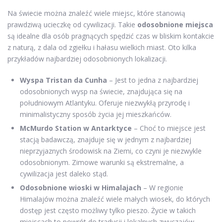
Na świecie można znaleźć wiele miejsc, które stanowią
prawdziwą ucieczkę od cywilizacji. Takie
odosobnione miejsca
są idealne dla osób pragnących spędzić czas w bliskim kontakcie
z naturą, z dala od zgiełku i hałasu wielkich miast. Oto kilka
przykładów najbardziej odosobnionych lokalizacji.
Wyspa Tristan da Cunha
– Jest to jedna z najbardziej
odosobnionych wysp na świecie, znajdująca się na
południowym Atlantyku. Oferuje niezwykłą przyrodę i
minimalistyczny sposób życia jej mieszkańców.
McMurdo Station w Antarktyce
– Choć to miejsce jest
stacją badawczą, znajduje się w jednym z najbardziej
nieprzyjaznych środowisk na Ziemi, co czyni je niezwykle
odosobnionym. Zimowe warunki są ekstremalne, a
cywilizacja jest daleko stąd.
Odosobnione wioski w Himalajach
– W regionie
Himalajów można znaleźć wiele małych wiosek, do których
dostęp jest często możliwy tylko pieszo. Życie w takich
miejscach to powrót do tradycji i lokalnych zwyczajów.