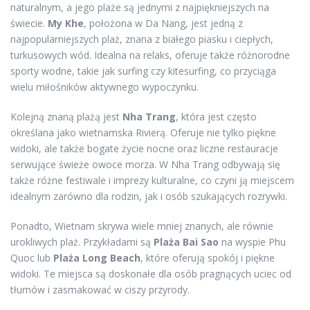
naturalnym, a jego plaże są jednymi z najpiękniejszych na
świecie.
My Khe
, położona w Da Nang, jest jedną z
najpopularniejszych plaż, znana z białego piasku i ciepłych,
turkusowych wód. Idealna na relaks, oferuje także różnorodne
sporty wodne, takie jak surfing czy kitesurfing, co przyciąga
wielu miłośników aktywnego wypoczynku.
Kolejną znaną plażą jest
Nha Trang
, która jest często
określana jako wietnamska Rivierą. Oferuje nie tylko piękne
widoki, ale także bogate życie nocne oraz liczne restauracje
serwujące świeże owoce morza. W Nha Trang odbywają się
także różne festiwale i imprezy kulturalne, co czyni ją miejscem
idealnym zarówno dla rodzin, jak i osób szukających rozrywki.
Ponadto, Wietnam skrywa wiele mniej znanych, ale równie
urokliwych plaż. Przykładami są
Plaża Bai Sao
na wyspie Phu
Quoc lub
Plaża Long Beach
, które oferują spokój i piękne
widoki. Te miejsca są doskonałe dla osób pragnących uciec od
tłumów i zasmakować w ciszy przyrody.