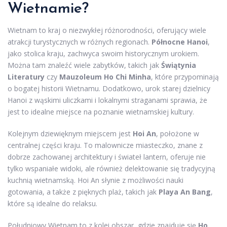
Wietnamie?
Wietnam to kraj o niezwykłej różnorodności, oferujący wiele
atrakcji turystycznych w różnych regionach.
Północne Hanoi
,
jako stolica kraju, zachwyca swoim historycznym urokiem.
Można tam znaleźć wiele zabytków, takich jak
Świątynia
Literatury
czy
Mauzoleum Ho Chi Minha
, które przypominają
o bogatej historii Wietnamu. Dodatkowo, urok starej dzielnicy
Hanoi z wąskimi uliczkami i lokalnymi straganami sprawia, że
jest to idealne miejsce na poznanie wietnamskiej kultury.
Kolejnym dziewięknym miejscem jest
Hoi An
, położone w
centralnej części kraju. To malownicze miasteczko, znane z
dobrze zachowanej architektury i świateł lantern, oferuje nie
tylko wspaniałe widoki, ale również delektowanie się tradycyjną
kuchnią wietnamską. Hoi An słynie z możliwości nauki
gotowania, a także z pięknych plaż, takich jak
Playa An Bang
,
które są idealne do relaksu.
Południowy Wietnam to z kolei obszar, gdzie znajduje się
Ho