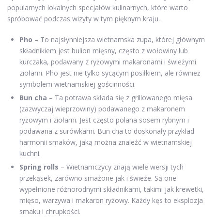
popularnych lokalnych specjałów kulinarnych, które warto
spróbować podczas wizyty w tym pięknym kraju.
Pho
– To najsłynniejsza wietnamska zupa, której głównym
składnikiem jest bulion mięsny, często z wołowiny lub
kurczaka, podawany z ryżowymi makaronami i świeżymi
ziołami. Pho jest nie tylko sycącym posiłkiem, ale również
symbolem wietnamskiej gościnności.
Bun cha
– Ta potrawa składa się z grillowanego mięsa
(zazwyczaj wieprzowiny) podawanego z makaronem
ryżowym i ziołami. Jest często polana sosem rybnym i
podawana z surówkami. Bun cha to doskonały przykład
harmonii smaków, jaką można znaleźć w wietnamskiej
kuchni.
Spring rolls
– Wietnamczycy znają wiele wersji tych
przekąsek, zarówno smażone jak i świeże. Są one
wypełnione różnorodnymi składnikami, takimi jak krewetki,
mięso, warzywa i makaron ryżowy. Każdy kęs to eksplozja
smaku i chrupkości.