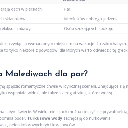
erają dech w piersiach.
Par
ch składników.
Miłośników dobrego jedzenia
relaksu i zabawy.
Osób szukających spokoju
ątek, czyniąc ją wymarzonym miejscem na wakacje dla zakochanych.
e to tylko niektóre z powodów, dla których warto odwiedzić tę greck
na Malediwach dla par?
ną spędzić romantyczne chwile w idyllicznej scenerii. Znajdujące się 
lko wspaniałe widoki, ale także szereg atrakcji, które tworzą
a całym świecie. W wielu miejscach można cieszyć się prywatnością
zypomina puder.
Turkusowe wody
zachęcają do nurkowania i
iat, pełen kolorowych ryb i koralowców.