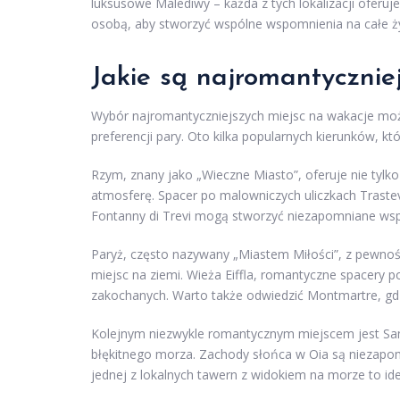
luksusowe Malediwy – każda z tych lokalizacji oferu
osobą, aby stworzyć wspólne wspomnienia na całe ży
Jakie są najromantycznie
Wybór najromantyczniejszych miejsc na wakacje może
preferencji pary. Oto kilka popularnych kierunków, 
Rzym, znany jako „Wieczne Miasto”, oferuje nie tyl
atmosferę. Spacer po malowniczych uliczkach Trast
Fontanny di Trevi mogą stworzyć niezapomniane ws
Paryż, często nazywany „Miastem Miłości”, z pewnoś
miejsc na ziemi. Wieża Eiffla, romantyczne spacery p
zakochanych. Warto także odwiedzić Montmartre, gdz
Kolejnym niezwykle romantycznym miejscem jest Sant
błękitnego morza. Zachody słońca w Oia są niezapom
jednej z lokalnych tawern z widokiem na morze to id