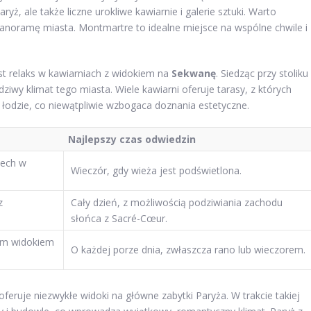
yż, ale także liczne urokliwe kawiarnie i galerie sztuki. Warto
panoramę miasta. Montmartre to idealne miejsce na wspólne chwile i
t relaks w kawiarniach z widokiem na
Sekwanę
. Siedząc przy stoliku 
iwy klimat tego miasta. Wiele kawiarni oferuje tarasy, z których
 łodzie, co niewątpliwie wzbogaca doznania estetyczne.
Najlepszy czas odwiedzin
dech w
Wieczór, gdy wieża jest podświetlona.
z
Cały dzień, z możliwością podziwiania zachodu
słońca z Sacré-Cœur.
ym widokiem
O każdej porze dnia, zwłaszcza rano lub wieczorem.
feruje niezwykłe widoki na główne zabytki Paryża. W trakcie takiej