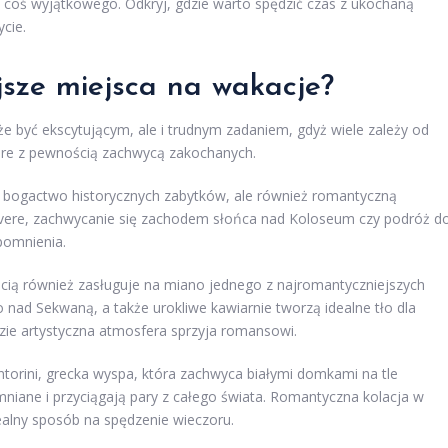
je coś wyjątkowego. Odkryj, gdzie warto spędzić czas z ukochaną
cie.
jsze miejsca na wakacje?
 być ekscytującym, ale i trudnym zadaniem, gdyż wiele zależy od
które z pewnością zachwycą zakochanych.
ko bogactwo historycznych zabytków, ale również romantyczną
evere, zachwycanie się zachodem słońca nad Koloseum czy podróż d
pomnienia.
cią również zasługuje na miano jednego z najromantyczniejszych
o nad Sekwaną, a także urokliwe kawiarnie tworzą idealne tło dla
ie artystyczna atmosfera sprzyja romansowi.
orini, grecka wyspa, która zachwyca białymi domkami na tle
niane i przyciągają pary z całego świata. Romantyczna kolacja w
ealny sposób na spędzenie wieczoru.