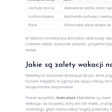
Zachody słońca
Malownicze widoki, które zapi
Kuchnia lokalna
Wyśmienite potrawy z świeży
Plaże
Różnorodne plaże idealne do 
W Sanitorni romantyczna atmosfera zdobi każdy zak
Cudowne widoki, doskonałe jedzenie i przyjemne plaż
wyspę.
Jakie są zalety wakacji 
Malediwy to doskonała destynacja dla par, które prag
Oceanie Indyjskim, te egzotyczne wyspy oferują nie ty
niezapomniane wspomnienia.
Przede wszystkim,
białe plaże
Malediwów są znane n
relaksując się na piasku, który jest tak miękki, że pr
snorkelingu, gdzie można odkryć bogaty podwodny św