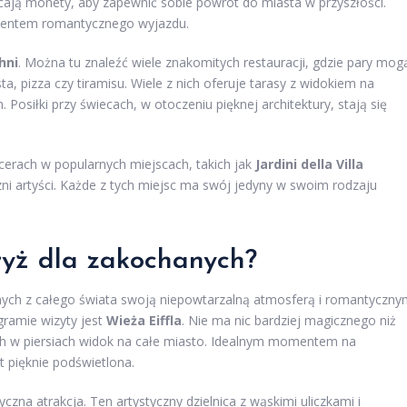
ucają monety, aby zapewnić sobie powrót do miasta w przyszłości.
ementem romantycznego wyjazdu.
hni
. Można tu znaleźć wiele znakomitych restauracji, gdzie pary mog
a, pizza czy tiramisu. Wiele z nich oferuje tarasy z widokiem na
osiłki przy świecach, w otoczeniu pięknej architektury, stają się
rach w popularnych miejscach, takich jak
Jardini della Villa
czni artyści. Każde z tych miejsc ma swój jedyny w swoim rodzaju
aryż dla zakochanych?
anych z całego świata swoją niepowtarzalną atmosferą i romantyczny
ramie wizyty jest
Wieża Eiffla
. Nie ma nic bardziej magicznego niż
dech w piersiach widok na całe miasto. Idealnym momentem na
t pięknie podświetlona.
czna atrakcja. Ten artystyczny dzielnica z wąskimi uliczkami i