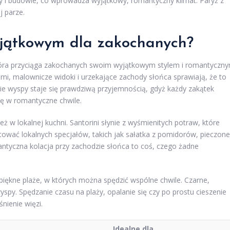
 i budowle, co wprowadza wyjątkowy, romantyczny klimat. Paryż z
 parze.
wyjątkowym dla zakochanych?
 która przyciąga zakochanych swoim wyjątkowym stylem i romantyczn
mi, malownicze widoki i urzekające zachody słońca sprawiają, że to
ie wyspy staje się prawdziwą przyjemnością, gdyż każdy zakątek
ię w romantyczne chwile.
 w lokalnej kuchni. Santorini słynie z wyśmienitych potraw, które
tować lokalnych specjałów, takich jak sałatka z pomidorów, pieczone
antyczna kolacja przy zachodzie słońca to coś, czego żadne
 piękne plaże, w których można spędzić wspólne chwile. Czarne,
 wyspy. Spędzanie czasu na plaży, opalanie się czy po prostu cieszenie
nienie więzi.
Idealne dla