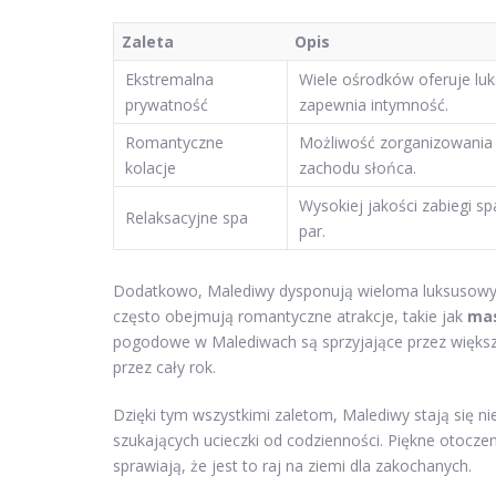
Zaleta
Opis
Ekstremalna
Wiele ośrodków oferuje luk
prywatność
zapewnia intymność.
Romantyczne
Możliwość zorganizowania k
kolacje
zachodu słońca.
Wysokiej jakości zabiegi s
Relaksacyjne spa
par.
Dodatkowo, Malediwy dysponują wieloma luksusowymi 
często obejmują romantyczne atrakcje, takie jak
mas
pogodowe w Malediwach są sprzyjające przez większo
przez cały rok.
Dzięki tym wszystkimi zaletom, Malediwy stają się n
szukających ucieczki od codzienności. Piękne otocze
sprawiają, że jest to raj na ziemi dla zakochanych.