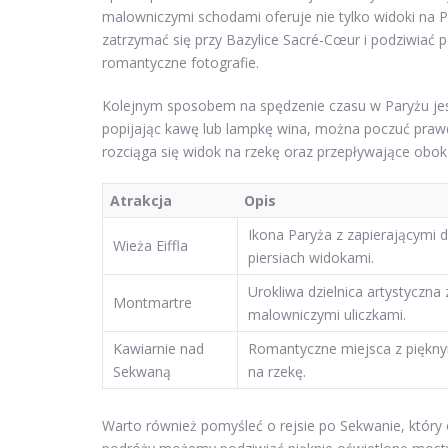
malowniczymi schodami oferuje nie tylko widoki na Par
zatrzymać się przy Bazylice Sacré-Cœur i podziwiać 
romantyczne fotografie.
Kolejnym sposobem na spędzenie czasu w Paryżu jes
popijając kawę lub lampkę wina, można poczuć prawdz
rozciąga się widok na rzekę oraz przepływające obok
Atrakcja
Opis
Ikona Paryża z zapierającymi 
Wieża Eiffla
piersiach widokami.
Urokliwa dzielnica artystyczna 
Montmartre
malowniczymi uliczkami.
Kawiarnie nad
Romantyczne miejsca z piękn
Sekwaną
na rzekę.
Warto również pomyśleć o rejsie po Sekwanie, który o