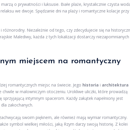
marzą o prywatności i luksusie. Białe plaże, krystalicznie czysta woda
relaksu we dwoje. Spędzanie dni na plaży i romantyczne kolacje przy
 różnorodny. Niezależnie od tego, czy zdecydujecie się na historycz
 rajskie Malediwy, każda z tych lokalizacji dostarczy niezapomnianych
lnym miejscem na romantyczny
ziej romantycznych miejsc na świecie. Jego
historia
i
architektura
e chwile w malowniczym otoczeniu. Urokliwe uliczki, które prowadzą
ę sprzyjającą intymnym spacerom. Każdy zakątek napełniony jest
m dla zakochanych.
ko zachwycają swoim pięknem, ale również mają wymiar romantyczny.
kże symbol wielkiej miłości, jaką Rzym darzy swoją historię. Z kolei