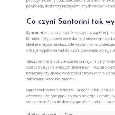
podróży możemy podziwiać pięknie oświetlone mosty
pewnością dostarczy niezapomnianych wrażeń każdej
Co czyni Santorini tak 
Santorini
to jedna z najpiękniejszych wysp Grecji,
klimatem. Wyjątkowe białe domki z niebieskimi dacha
idealne miejsce na niezwykłe wspomnienia. Zwiedzan
oferuje wyjątkowe widoki, które doskonale wpisują s
Niezapomniane doświadczenia czekają na pary również
często bazują na świeżych składnikach. Można skosz
bakłażany czy słynne wina z okolicznych winnic. Rom
zakochane serce nie zapomni.
Oprócz kulinarnych rozkoszy, Santorini oferuje także
czerwone i zielone piaski to tylko niektóre z atrakcji
się szumem fal to doskonały sposób na relaks i zacieś
Rodzaj atrakcji
Opis