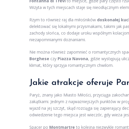
Fontanna di Trevi
to miejsce, gdzie pary często rz
Wizyta w tych miejscach staje się nieodłącznym el
Rzym to również raj dla miłośników
doskonałej kuc
delektować się lokalnymi przysmakami, takimi jak past
zachody słońca, co dodaje uroku wspólnym kolacjom. P
niezapomnianymi doznaniami.
Nie można również zapomnieć o romantycznych space
Borghese
czy
Piazza Navona
, gdzie występują uli
klimat, który sprzyja romantycznym chwilom.
Jakie atrakcje oferuje P
Paryż, znany jako Miasto Miłości, przyciąga zakoch
zakątkami. Jednym z najważniejszych punktów w prog
wjazd na jej szczyt, skąd rozciąga się zapierający 
odwiedzenie tego miejsca jest wieczór, gdy wieża jes
Spacer po
Montmartre
to kolejna niezwykle romanty