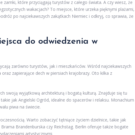
 zamki, które przyciągają turystów z całego świata. A czy wiesz, że
 egzotycznych wakacjach? To miejsce, które urzeka pięknymi plażami,
 podróż po najciekawszych zakątkach Niemiec i odkryj, co sprawia, że
miejsca do odwiedzenia w
wycają zarówno turystów, jak i mieszkańców. Wśród najciekawszych
 oraz zapierające dech w piersiach krajobrazy. Oto kilka z
ych swoją wyjątkową architekturą i bogatą kulturą. Znajduje się tu
, takie jak Angielski Ogród, idealne do spacerów i relaksu. Monachium
walu piwa na świecie.
owoczesnością. Warto zobaczyć tętniące życiem dzielnice, takie jak
jak Brama Brandenburska czy Reichstag. Berlin oferuje także bogate
wydarzeniami artystycznymi.