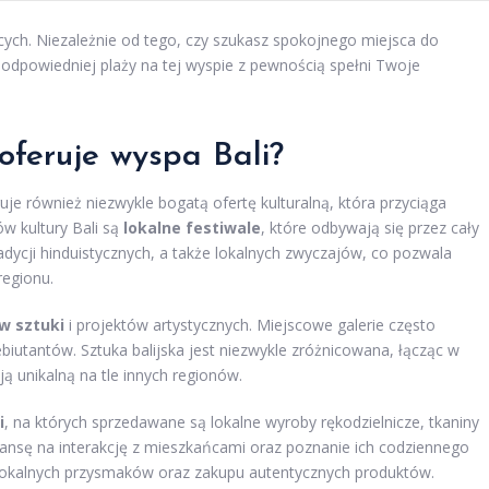
ących. Niezależnie od tego, czy szukasz spokojnego miejsca do
odpowiedniej plaży na tej wyspie z pewnością spełni Twoje
 oferuje wyspa Bali?
je również niezwykle bogatą ofertę kulturalną, która przyciąga
w kultury Bali są
lokalne festiwale
, które odbywają się przez cały
dycji hinduistycznych, a także lokalnych zwyczajów, co pozwala
regionu.
w sztuki
i projektów artystycznych. Miejscowe galerie często
biutantów. Sztuka balijska jest niezwykle zróżnicowana, łącząc w
ą unikalną na tle innych regionów.
i
, na których sprzedawane są lokalne wyroby rękodzielnicze, tkaniny
zansę na interakcję z mieszkańcami oraz poznanie ich codziennego
 lokalnych przysmaków oraz zakupu autentycznych produktów.