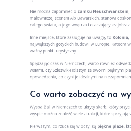
Nie można zapomnieć o
zamku Neuschwanstein
,
malowniczej scenerii Alp Bawarskich, stanowi doskon
całego świata, a jego wnętrza i otaczający krajobraz 
Inne miejsce, które zasługuje na uwagę, to
Kolonia
,
największych gotyckich budowli w Europie. Katedra w K
ważny punkt turystyczny.
Spędzając czas w Niemczech, warto również odwiedzi
wsiami, czy Szlezwik-Holsztyn ze swoimi pięknymi pla
opowiedzenia, co czyni je idealnymi na niezapomnia
Co warto zobaczyć na wy
Wyspa Bali w Niemczech to ukryty skarb, który przyci
wyspie można znaleźć wiele atrakcji, które sprzyja
Pierwszym, co rzuca się w oczy, są
piękne plaże
, k