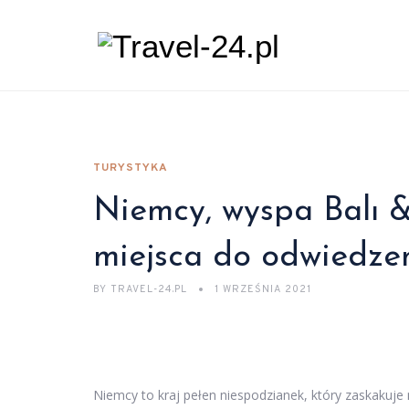
TURYSTYKA
Niemcy, wyspa Balı &
miejsca do odwiedze
BY
TRAVEL-24.PL
1 WRZEŚNIA 2021
Niemcy to kraj pełen niespodzianek, który zaskakuje ni