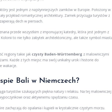
 który jest jednym z najsłynniejszych zamków w Europie. Położony w
ały przykład romantycznej architektury. Zamek przyciąga turystów z
zapierają dech w piersiach.
 znana przede wszystkim z imponującej katedry, która jest jednym z
olonii to nie tylko zabytek architektoniczny, ale także symbol miasta
ć regiony takie jak
czysty Baden-Württemberg
z malowniczymi
żami. Każde z tych miejsc ma swój unikalny urok i historie do
ne wakacje.
spie Bali w Niemczech?
ąga turystów szukających piękna natury i relaksu. Na tej malowniczej
ją wypoczynkowi oraz aktywnemu spędzaniu czasu.
tóre zachęcają do opalania i kąpieli w krystalicznie czystym morzu.