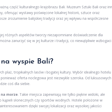
ważną część kulturalnego krajobrazu Bali. Muzeum Sztuki Bali oraz in
y, oferując wystawy poświęcone lokalnej historii, sztuce oraz
sze zrozumienie balijskiej tradycji oraz jej wpływu na współczesne
ja jej różnych aspektów tworzy niezapomniane doświadczenie dla
na zanurzyć się w jej kulturze i tradycji, co niewątpliwie wzbogaci
 na wyspie Bali?
ch plaż, tropikalnych lasów i bogatej kultury. Wybór idealnego hotelu
 ponieważ oferta noclegowa jest niezwykle szeroka. Od luksusowych
zie coś dla siebie.
 na morze
. Takie miejsca zapewniają nie tylko piękne widoki, ale
do kąpieli słonecznych czy sportów wodnych. Hotele położone w
interesowaniem dzięki swojej lokalizacji oraz wysokiej jakości