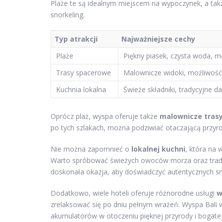
Plaże te są idealnym miejscem na wypoczynek, a takż
snorkeling.
Typ atrakcji
Najważniejsze cechy
Plaże
Piękny piasek, czysta woda, 
Trasy spacerowe
Malownicze widoki, możliwość
Kuchnia lokalna
Świeże składniki, tradycyjne da
Oprócz plaż, wyspa oferuje także
malownicze tras
po tych szlakach, można podziwiać otaczającą przyrod
Nie można zapomnieć o
lokalnej kuchni
, która na
Warto spróbować świeżych owoców morza oraz tradyc
doskonała okazja, aby doświadczyć autentycznych s
Dodatkowo, wiele hoteli oferuje różnorodne usługi
w
zrelaksować się po dniu pełnym wrażeń. Wyspa Bali 
akumulatorów w otoczeniu pięknej przyrody i bogatej 