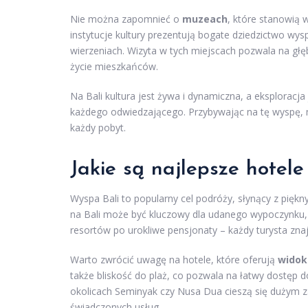
Nie można zapomnieć o
muzeach
, które stanowią 
instytucje kultury prezentują bogate dziedzictwo wysp
wierzeniach. Wizyta w tych miejscach pozwala na głęb
życie mieszkańców.
Na Bali kultura jest żywa i dynamiczna, a eksplorac
każdego odwiedzającego. Przybywając na tę wyspę, moż
każdy pobyt.
Jakie są najlepsze hotele
Wyspa Bali to popularny cel podróży, słynący z piękny
na Bali może być kluczowy dla udanego wypoczynku,
resortów po urokliwe pensjonaty – każdy turysta znajd
Warto zwrócić uwagę na hotele, które oferują
widok
także bliskość do plaż, co pozwala na łatwy dostęp 
okolicach Seminyak czy Nusa Dua cieszą się dużym za
świadczonych usług.