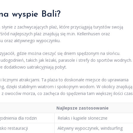
na wyspie Bali?
 słynie z zachwycających plaż, które przyciągają turystów swoją
śród najlepszych plaż znajdują się m.in. Kellenhusen oraz
aksu oraz aktywnego wypoczynku.
przyjaciół, gdzie można cieszyć się dniem spędzonym na słońcu.
 udogodnień, takich jak leżaki, parasole i strefy do sportów wodnych.
e dodatkowo uatrakcyjniają pobyt.
 i licznymi atrakcjami. Ta plaża to doskonałe miejsce do uprawiania
fing, dzięki stabilnym wiatrom i spokojnym wodom. W okolicy znajdują
ia z owoców morza, co zachęca do spędzenia tam większej ilości czas
Najlepsze zastosowanie
odnienia dla rodzin
Relaks i kąpiele słoneczne
sko restauracji
Aktywny wypoczynek, windsurfing