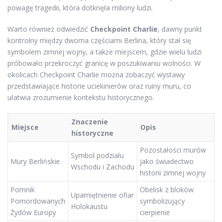
powagę tragedii, która dotknęła miliony ludzi.
Warto również odwiedzić
Checkpoint Charlie
, dawny punkt
kontrolny między dwoma częściami Berlina, który stał się
symbolem zimnej wojny, a także miejscem, gdzie wielu ludzi
próbowało przekroczyć granicę w poszukiwaniu wolności. W
okolicach Checkpoint Charlie można zobaczyć wystawy
przedstawiające historie uciekinierów oraz ruiny muru, co
ułatwia zrozumienie kontekstu historycznego.
Znaczenie
Miejsce
Opis
historyczne
Pozostałości murów
Symbol podziału
Mury Berlińskie
jako świadectwo
Wschodu i Zachodu
historii zimnej wojny
Pomnik
Obelisk z bloków
Upamiętnienie ofiar
Pomordowanych
symbolizujący
Holokaustu
Żydów Europy
cierpienie