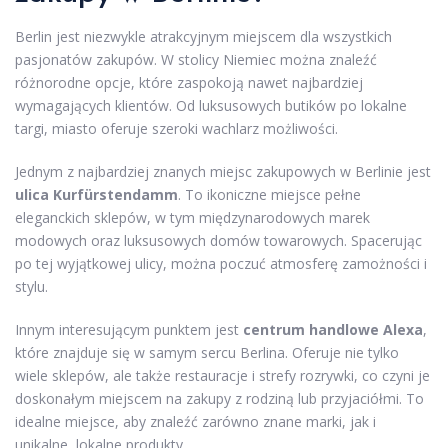
Berlin jest niezwykle atrakcyjnym miejscem dla wszystkich
pasjonatów zakupów. W stolicy Niemiec można znaleźć
różnorodne opcje, które zaspokoją nawet najbardziej
wymagających klientów. Od luksusowych butików po lokalne
targi, miasto oferuje szeroki wachlarz możliwości.
Jednym z najbardziej znanych miejsc zakupowych w Berlinie jest
ulica Kurfürstendamm
. To ikoniczne miejsce pełne
eleganckich sklepów, w tym międzynarodowych marek
modowych oraz luksusowych domów towarowych. Spacerując
po tej wyjątkowej ulicy, można poczuć atmosferę zamożności i
stylu.
Innym interesującym punktem jest
centrum handlowe Alexa
,
które znajduje się w samym sercu Berlina. Oferuje nie tylko
wiele sklepów, ale także restauracje i strefy rozrywki, co czyni je
doskonałym miejscem na zakupy z rodziną lub przyjaciółmi. To
idealne miejsce, aby znaleźć zarówno znane marki, jak i
unikalne, lokalne produkty.