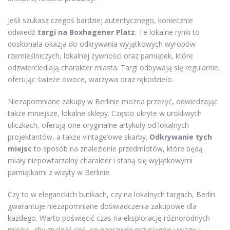
Jeśli szukasz czegoś bardziej autentycznego, koniecznie
odwiedź
targi na Boxhagener Platz
. Te lokalne rynki to
doskonała okazja do odkrywania wyjątkowych wyrobów
rzemieślniczych, lokalnej żywności oraz pamiątek, które
odzwierciedlają charakter miasta. Targi odbywają się regularnie,
oferując świeże owoce, warzywa oraz rękodzieło.
Niezapomniane zakupy w Berlinie można przeżyć, odwiedzając
także mniejsze, lokalne sklepy. Często ukryte w urokliwych
uliczkach, oferują one oryginalne artykuły od lokalnych
projektantów, a także vintage’owe skarby.
Odkrywanie tych
miejsc
to sposób na znalezienie przedmiotów, które będą
miały niepowtarzalny charakter i staną się wyjątkowymi
pamiątkami z wizyty w Berlinie.
Czy to w eleganckich butikach, czy na lokalnych targach, Berlin
gwarantuje niezapomniane doświadczenia zakupowe dla
każdego. Warto poświęcić czas na eksplorację różnorodnych
miejsc, aby znaleźć coś, co naprawdę przyciągnie uwagę i