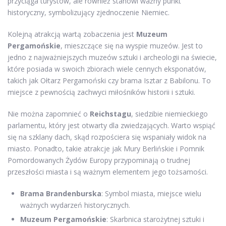
przyciąga turystów, ale również stanowi ważny punkt
historyczny, symbolizujący zjednoczenie Niemiec.
Kolejną atrakcją wartą zobaczenia jest
Muzeum
Pergamońskie
, mieszczące się na wyspie muzeów. Jest to
jedno z najważniejszych muzeów sztuki i archeologii na świecie,
które posiada w swoich zbiorach wiele cennych eksponatów,
takich jak Ołtarz Pergamoński czy brama Isztar z Babilonu. To
miejsce z pewnością zachwyci miłośników historii i sztuki.
Nie można zapomnieć o
Reichstagu
, siedzibie niemieckiego
parlamentu, który jest otwarty dla zwiedzających. Warto wspiąć
się na szklany dach, skąd rozpościera się wspaniały widok na
miasto. Ponadto, takie atrakcje jak Mury Berlińskie i Pomnik
Pomordowanych Żydów Europy przypominają o trudnej
przeszłości miasta i są ważnym elementem jego tożsamości.
Brama Brandenburska
: Symbol miasta, miejsce wielu
ważnych wydarzeń historycznych.
Muzeum Pergamońskie
: Skarbnica starożytnej sztuki i