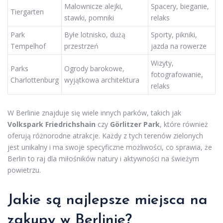
Malownicze alejki,
Spacery, bieganie,
Tiergarten
stawki, pomniki
relaks
Park
Byłe lotnisko, dużą
Sporty, pikniki,
Tempelhof
przestrzeń
jazda na rowerze
Wizyty,
Parks
Ogrody barokowe,
fotografowanie,
Charlottenburg
wyjątkowa architektura
relaks
W Berlinie znajduje się wiele innych parków, takich jak
Volkspark Friedrichshain
czy
Görlitzer Park
, które również
oferują różnorodne atrakcje. Każdy z tych terenów zielonych
jest unikalny i ma swoje specyficzne możliwości, co sprawia, że
Berlin to raj dla miłośników natury i aktywności na świeżym
powietrzu.
Jakie są najlepsze miejsca na
zakupy w Berlinie?