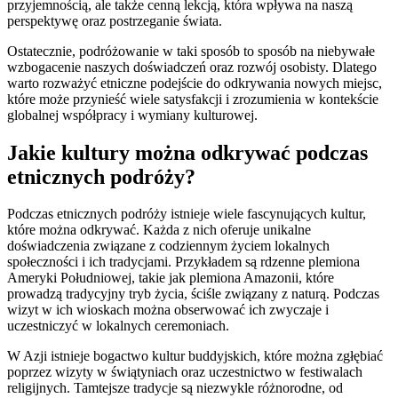
przyjemnością, ale także cenną lekcją, która wpływa na naszą
perspektywę oraz postrzeganie świata.
Ostatecznie, podróżowanie w taki sposób to sposób na niebywałe
wzbogacenie naszych doświadczeń oraz rozwój osobisty. Dlatego
warto rozważyć etniczne podejście do odkrywania nowych miejsc,
które może przynieść wiele satysfakcji i zrozumienia w kontekście
globalnej współpracy i wymiany kulturowej.
Jakie kultury można odkrywać podczas
etnicznych podróży?
Podczas etnicznych podróży istnieje wiele fascynujących kultur,
które można odkrywać. Każda z nich oferuje unikalne
doświadczenia związane z codziennym życiem lokalnych
społeczności i ich tradycjami. Przykładem są rdzenne plemiona
Ameryki Południowej, takie jak plemiona Amazonii, które
prowadzą tradycyjny tryb życia, ściśle związany z naturą. Podczas
wizyt w ich wioskach można obserwować ich zwyczaje i
uczestniczyć w lokalnych ceremoniach.
W Azji istnieje bogactwo kultur buddyjskich, które można zgłębiać
poprzez wizyty w świątyniach oraz uczestnictwo w festiwalach
religijnych. Tamtejsze tradycje są niezwykle różnorodne, od