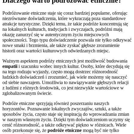
Dlaczego warto podróżować etnicznie?
Podróżowanie etniczne staje się coraz bardziej popularne, oferując
niezrównane doświadczenia, które wykraczają poza standardowe
atrakcje turystyczne. Dzięki temu, że takie podróże koncentrują się
na lokalnych kulturach, tradycjach i zwyczajach, podróżni mają
okazję zanurzyć się w autentycznym życiu miejscowych
społeczności. Tego typu doświadczenie pozwala nie tylko odkrywać
nowe smaki i brzmienia, ale także zyskać głębsze zrozumienie
historii oraz wartości kulturowych odwiedzanych miejsc.
Ważnym aspektem podróży etnicznych jest możliwość budowania
empatii
i szacunku wobec innych kultur. Osoby, które decydują się
na tego rodzaju wyjazdy, często mogą dostrzec różnorodność
ludzkich doświadczeń i zrozumieć, jak wiele możemy się nauczyć
od siebie nawzajem. Umożliwia to nawiązywanie głębszych relacji
z ludźmi z różnych środowisk, co jest niezwykle wartościowe w
zglobalizowanym świecie.
Podróże etniczne sprzyjają również poszerzaniu naszych
horyzontów. Poznawanie lokalnych zwyczajów, sztuki, a także
sposobów życia, często staje się inspiracją do wprowadzania zmian
w naszym własnym życiu. Dzięki tym doświadczeniom uczymy się
cenić różnorodność, a także odkrywać piękno w różnicach. Wiele
osób przekonuje się, że
podróże etniczne
mogą być nie tylko