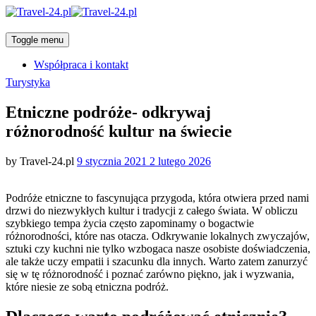
Toggle menu
Współpraca i kontakt
Categories
Turystyka
Etniczne podróże- odkrywaj
różnorodność kultur na świecie
Posted
by
Travel-24.pl
9 stycznia 2021
2 lutego 2026
on
Podróże etniczne to fascynująca przygoda, która otwiera przed nami
drzwi do niezwykłych kultur i tradycji z całego świata. W obliczu
szybkiego tempa życia często zapominamy o bogactwie
różnorodności, które nas otacza. Odkrywanie lokalnych zwyczajów,
sztuki czy kuchni nie tylko wzbogaca nasze osobiste doświadczenia,
ale także uczy empatii i szacunku dla innych. Warto zatem zanurzyć
się w tę różnorodność i poznać zarówno piękno, jak i wyzwania,
które niesie ze sobą etniczna podróż.