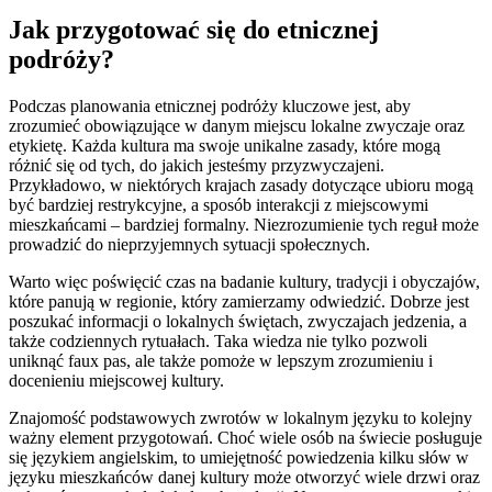
Jak przygotować się do etnicznej
podróży?
Podczas planowania etnicznej podróży kluczowe jest, aby
zrozumieć obowiązujące w danym miejscu lokalne zwyczaje oraz
etykietę. Każda kultura ma swoje unikalne zasady, które mogą
różnić się od tych, do jakich jesteśmy przyzwyczajeni.
Przykładowo, w niektórych krajach zasady dotyczące ubioru mogą
być bardziej restrykcyjne, a sposób interakcji z miejscowymi
mieszkańcami – bardziej formalny. Niezrozumienie tych reguł może
prowadzić do nieprzyjemnych sytuacji społecznych.
Warto więc poświęcić czas na badanie kultury, tradycji i obyczajów,
które panują w regionie, który zamierzamy odwiedzić. Dobrze jest
poszukać informacji o lokalnych świętach, zwyczajach jedzenia, a
także codziennych rytuałach. Taka wiedza nie tylko pozwoli
uniknąć faux pas, ale także pomoże w lepszym zrozumieniu i
docenieniu miejscowej kultury.
Znajomość podstawowych zwrotów w lokalnym języku to kolejny
ważny element przygotowań. Choć wiele osób na świecie posługuje
się językiem angielskim, to umiejętność powiedzenia kilku słów w
języku mieszkańców danej kultury może otworzyć wiele drzwi oraz