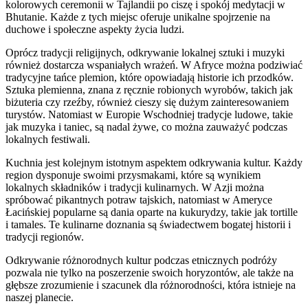
kolorowych ceremonii w Tajlandii po ciszę i spokój medytacji w
Bhutanie. Każde z tych miejsc oferuje unikalne spojrzenie na
duchowe i społeczne aspekty życia ludzi.
Oprócz tradycji religijnych, odkrywanie lokalnej sztuki i muzyki
również dostarcza wspaniałych wrażeń. W Afryce można podziwiać
tradycyjne tańce plemion, które opowiadają historie ich przodków.
Sztuka plemienna, znana z ręcznie robionych wyrobów, takich jak
biżuteria czy rzeźby, również cieszy się dużym zainteresowaniem
turystów. Natomiast w Europie Wschodniej tradycje ludowe, takie
jak muzyka i taniec, są nadal żywe, co można zauważyć podczas
lokalnych festiwali.
Kuchnia jest kolejnym istotnym aspektem odkrywania kultur. Każdy
region dysponuje swoimi przysmakami, które są wynikiem
lokalnych składników i tradycji kulinarnych. W Azji można
spróbować pikantnych potraw tajskich, natomiast w Ameryce
Łacińskiej popularne są dania oparte na kukurydzy, takie jak tortille
i tamales. Te kulinarne doznania są świadectwem bogatej historii i
tradycji regionów.
Odkrywanie różnorodnych kultur podczas etnicznych podróży
pozwala nie tylko na poszerzenie swoich horyzontów, ale także na
głębsze zrozumienie i szacunek dla różnorodności, która istnieje na
naszej planecie.