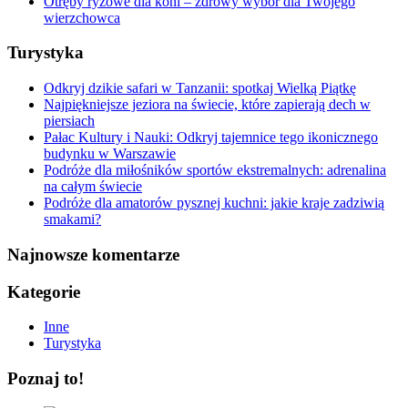
Otręby ryżowe dla koni – zdrowy wybór dla Twojego
wierzchowca
Turystyka
Odkryj dzikie safari w Tanzanii: spotkaj Wielką Piątkę
Najpiękniejsze jeziora na świecie, które zapierają dech w
piersiach
Pałac Kultury i Nauki: Odkryj tajemnice tego ikonicznego
budynku w Warszawie
Podróże dla miłośników sportów ekstremalnych: adrenalina
na całym świecie
Podróże dla amatorów pysznej kuchni: jakie kraje zadziwią
smakami?
Najnowsze komentarze
Kategorie
Inne
Turystyka
Poznaj to!