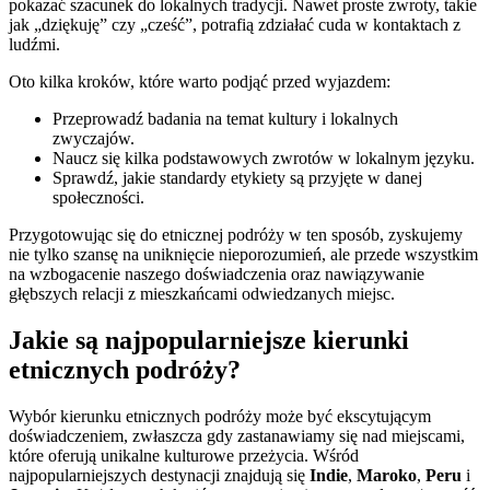
pokazać szacunek do lokalnych tradycji. Nawet proste zwroty, takie
jak „dziękuję” czy „cześć”, potrafią zdziałać cuda w kontaktach z
ludźmi.
Oto kilka kroków, które warto podjąć przed wyjazdem:
Przeprowadź badania na temat kultury i lokalnych
zwyczajów.
Naucz się kilka podstawowych zwrotów w lokalnym języku.
Sprawdź, jakie standardy etykiety są przyjęte w danej
społeczności.
Przygotowując się do etnicznej podróży w ten sposób, zyskujemy
nie tylko szansę na uniknięcie nieporozumień, ale przede wszystkim
na wzbogacenie naszego doświadczenia oraz nawiązywanie
głębszych relacji z mieszkańcami odwiedzanych miejsc.
Jakie są najpopularniejsze kierunki
etnicznych podróży?
Wybór kierunku etnicznych podróży może być ekscytującym
doświadczeniem, zwłaszcza gdy zastanawiamy się nad miejscami,
które oferują unikalne kulturowe przeżycia. Wśród
najpopularniejszych destynacji znajdują się
Indie
,
Maroko
,
Peru
i