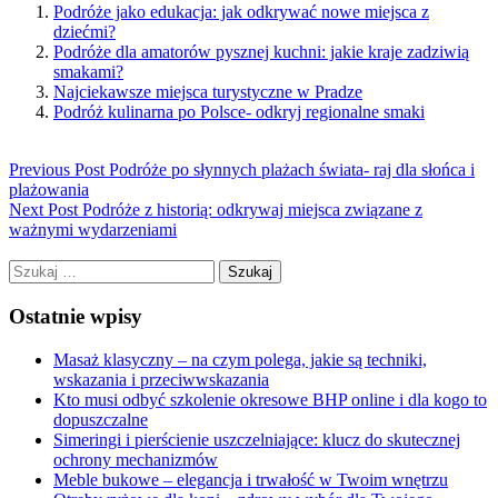
Podróże jako edukacja: jak odkrywać nowe miejsca z
dziećmi?
Podróże dla amatorów pysznej kuchni: jakie kraje zadziwią
smakami?
Najciekawsze miejsca turystyczne w Pradze
Podróż kulinarna po Polsce- odkryj regionalne smaki
Previous Post
Podróże po słynnych plażach świata- raj dla słońca i
plażowania
Next Post
Podróże z historią: odkrywaj miejsca związane z
ważnymi wydarzeniami
Szukaj:
Ostatnie wpisy
Masaż klasyczny – na czym polega, jakie są techniki,
wskazania i przeciwwskazania
Kto musi odbyć szkolenie okresowe BHP online i dla kogo to
dopuszczalne
Simeringi i pierścienie uszczelniające: klucz do skutecznej
ochrony mechanizmów
Meble bukowe – elegancja i trwałość w Twoim wnętrzu