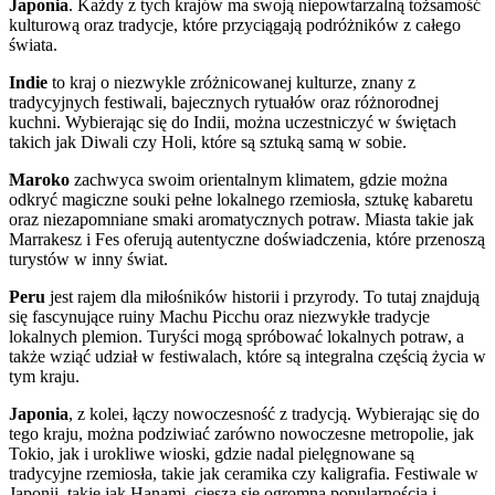
Japonia
. Każdy z tych krajów ma swoją niepowtarzalną tożsamość
kulturową oraz tradycje, które przyciągają podróżników z całego
świata.
Indie
to kraj o niezwykle zróżnicowanej kulturze, znany z
tradycyjnych festiwali, bajecznych rytuałów oraz różnorodnej
kuchni. Wybierając się do Indii, można uczestniczyć w świętach
takich jak Diwali czy Holi, które są sztuką samą w sobie.
Maroko
zachwyca swoim orientalnym klimatem, gdzie można
odkryć magiczne souki pełne lokalnego rzemiosła, sztukę kabaretu
oraz niezapomniane smaki aromatycznych potraw. Miasta takie jak
Marrakesz i Fes oferują autentyczne doświadczenia, które przenoszą
turystów w inny świat.
Peru
jest rajem dla miłośników historii i przyrody. To tutaj znajdują
się fascynujące ruiny Machu Picchu oraz niezwykłe tradycje
lokalnych plemion. Turyści mogą spróbować lokalnych potraw, a
także wziąć udział w festiwalach, które są integralna częścią życia w
tym kraju.
Japonia
, z kolei, łączy nowoczesność z tradycją. Wybierając się do
tego kraju, można podziwiać zarówno nowoczesne metropolie, jak
Tokio, jak i urokliwe wioski, gdzie nadal pielęgnowane są
tradycyjne rzemiosła, takie jak ceramika czy kaligrafia. Festiwale w
Japonii, takie jak Hanami, cieszą się ogromną popularnością i