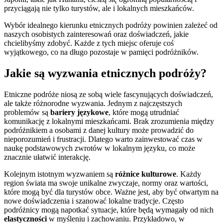
przyciągają nie tylko turystów, ale i lokalnych mieszkańców.
Wybór idealnego kierunku etnicznych podróży powinien zależeć od
naszych osobistych zainteresowań oraz doświadczeń, jakie
chcielibyśmy zdobyć. Każde z tych miejsc oferuje coś
wyjątkowego, co na długo pozostaje w pamięci podróżników.
Jakie są wyzwania etnicznych podróży?
Etniczne podróże niosą ze sobą wiele fascynujących doświadczeń,
ale także różnorodne wyzwania. Jednym z najczęstszych
problemów są
bariery językowe
, które mogą utrudniać
komunikację z lokalnymi mieszkańcami. Brak zrozumienia między
podróżnikiem a osobami z danej kultury może prowadzić do
nieporozumień i frustracji. Dlatego warto zainwestować czas w
naukę podstawowych zwrotów w lokalnym języku, co może
znacznie ułatwić interakcję.
Kolejnym istotnym wyzwaniem są
różnice kulturowe
. Każdy
region świata ma swoje unikalne zwyczaje, normy oraz wartości,
które mogą być dla turystów obce. Ważne jest, aby być otwartym na
nowe doświadczenia i szanować lokalne tradycje. Często
podróżnicy mogą napotkać sytuacje, które będą wymagały od nich
elastyczności
w myśleniu i zachowaniu. Przykładowo, w