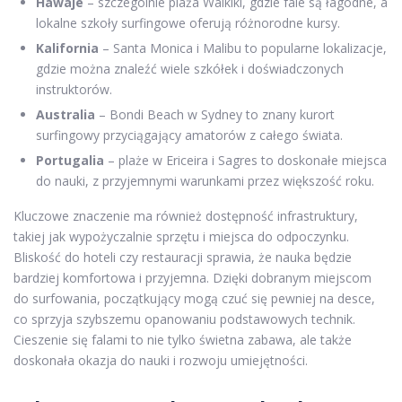
Hawaje
– szczególnie plaża Waikiki, gdzie fale są łagodne, a
lokalne szkoły surfingowe oferują różnorodne kursy.
Kalifornia
– Santa Monica i Malibu to popularne lokalizacje,
gdzie można znaleźć wiele szkółek i doświadczonych
instruktorów.
Australia
– Bondi Beach w Sydney to znany kurort
surfingowy przyciągający amatorów z całego świata.
Portugalia
– plaże w Ericeira i Sagres to doskonałe miejsca
do nauki, z przyjemnymi warunkami przez większość roku.
Kluczowe znaczenie ma również dostępność infrastruktury,
takiej jak wypożyczalnie sprzętu i miejsca do odpoczynku.
Bliskość do hoteli czy restauracji sprawia, że nauka będzie
bardziej komfortowa i przyjemna. Dzięki dobranym miejscom
do surfowania, początkujący mogą czuć się pewniej na desce,
co sprzyja szybszemu opanowaniu podstawowych technik.
Cieszenie się falami to nie tylko świetna zabawa, ale także
doskonała okazja do nauki i rozwoju umiejętności.