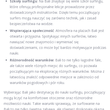
Szkoły surfingu
: Na Bali znajduje się wiele szkół surfingu,
które oferują profesjonalne lekcje prowadzone przez
doświadczonych instruktorów. Dzięki temu początkujący
surfers mogą nauczyć się zarówno technik, jak i zasad
bezpieczeństwa na wodzie.
Wspierająca społeczność
: Atmosfera na plażach Bali jest
otwarta i przyjazna. Spotykając innych surferów, łatwo
nawiązać nowe znajomości i wymieniać się
doświadczeniami, co może być bardzo motywujące podczas
nauki.
Różnorodność warunków
: Bali to nie tylko łagodne fale,
ale także wiele różnych miejsc do surfingu, co pozwala
początkującym na eksplorację różnych warunków. Można z
łatwością znaleźć odpowiednie miejsce w zależności od
warunków pogodowych i pór roku.
Wybierając Bali jako destynację do nauki surfingu, początkujący
mogą liczyć na komfortowe otoczenie oraz różnorodne
możliwości nauki. Takie warunki sprawiają, że surfowanie na
Bali to nie tylko świetna zabawa, ale również doskonała okazja