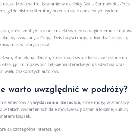
e uliczki Montmartre, kawiarnie w dzielnicy Saint-Germain-des-Prés
ę, gdzie historia literatury przenika się z codziennym życiem
iasto, które zdobyło uznanie dzięki swojemu magicznemu klimatowi.
wieku, był związany z Pragą. Dziś turyści mogą odwiedzać miejsca,
awiarnie, w których pisał.
Rzym, Barcelona i Dublin, które mają swoje literackie historie do
 oferując im możliwość zgłębienia literackiego dziedzictwa oraz
ość wielu znakomitych autorów.
kie warto uwzględnić w podróży?
ych elementów są
wydarzenia literackie
, które mogą w znaczący
 w takich wydarzeniach daje możliwość poznania lokalnej kultury
jonatami książek.
re są szczególnie interesujące: