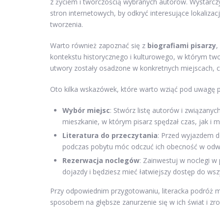
z życiem i twórczością wybranych autorów. Wystarczy
stron internetowych, by odkryć interesujące lokalizac
tworzenia.
Warto również zapoznać się z
biografiami pisarzy
,
kontekstu historycznego i kulturowego, w którym twor
utwory zostały osadzone w konkretnych miejscach, c
Oto kilka wskazówek, które warto wziąć pod uwagę pr
Wybór miejsc
: Stwórz listę autorów i związany
mieszkanie, w którym pisarz spędzał czas, jak i m
Literatura do przeczytania
: Przed wyjazdem do
podczas pobytu móc odczuć ich obecność w odw
Rezerwacja noclegów
: Zainwestuj w noclegi w 
dojazdy i będziesz mieć łatwiejszy dostęp do ws
Przy odpowiednim przygotowaniu, literacka podróż mo
sposobem na głębsze zanurzenie się w ich świat i zr