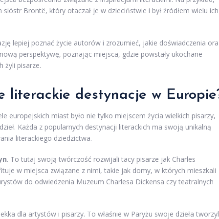
óstr Brontë, który otaczał je w dzieciństwie i był źródłem wielu ich
azję lepiej poznać życie autorów i zrozumieć, jakie doświadczenia ora
e nową perspektywę, poznając miejsca, gdzie powstały ukochane
żyli pisarze.
e literackie destynacje w Europie
le europejskich miast było nie tylko miejscem życia wielkich pisarzy,
 dzieł. Każda z popularnych destynacji literackich ma swoją unikalną
ania literackiego dziedzictwa.
yn
. To tutaj swoją twórczość rozwijali tacy pisarze jak Charles
ituje w miejsca związane z nimi, takie jak domy, w których mieszkali
 turystów do odwiedzenia Muzeum Charlesa Dickensa czy teatralnych
ekka dla artystów i pisarzy. To właśnie w Paryżu swoje dzieła tworzyl