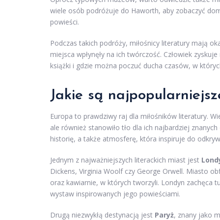
wiele osób podróżuje do Haworth, aby zobaczyć dom si
powieści.
Podczas takich podróży, miłośnicy literatury mają ok
miejsca wpłynęły na ich twórczość. Człowiek zyskuj
książki i gdzie można poczuć ducha czasów, w których 
Jakie są najpopularniejsz
Europa to prawdziwy raj dla miłośników literatury. Wie
ale również stanowiło tło dla ich najbardziej znanych
historię, a także atmosferę, która inspiruje do odkryw
Jednym z najważniejszych literackich miast jest
Lond
Dickens, Virginia Woolf czy George Orwell. Miasto obf
oraz kawiarnie, w których tworzyli. Londyn zachęca
wystaw inspirowanych jego powieściami.
Drugą niezwykłą destynacją jest
Paryż
, znany jako m