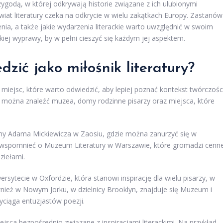
zygodą, w której odkrywają historie związane z ich ulubionymi
at literatury czeka na odkrycie w wielu zakątkach Europy. Zastanów
ia, a także jakie wydarzenia literackie warto uwzględnić w swoim
ckiej wyprawy, by w pełni cieszyć się każdym jej aspektem.
dzić jako miłośnik literatury?
ch miejsc, które warto odwiedzić, aby lepiej poznać kontekst twórczośc
ch można znaleźć muzea, domy rodzinne pisarzy oraz miejsca, które
nny Adama Mickiewicza w Zaosiu, gdzie można zanurzyć się w
ż wspomnieć o Muzeum Literatury w Warszawie, które gromadzi cenn
ziełami.
rsytecie w Oxfordzie, która stanowi inspirację dla wielu pisarzy, w
ównież w Nowym Jorku, w dzielnicy Brooklyn, znajduje się Muzeum i
yciąga entuzjastów poezji.
ca bezpośrednio związane z inspiracjami literackimi. Na przykład,