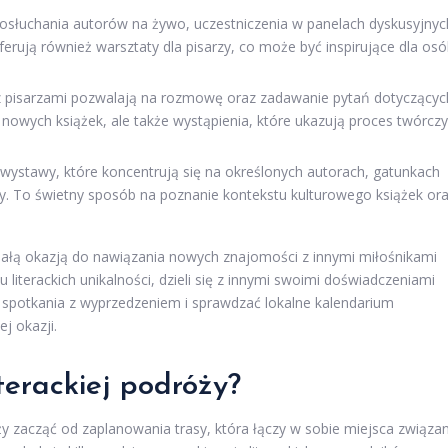
słuchania autorów na żywo, uczestniczenia w panelach dyskusyjnyc
ferują również warsztaty dla pisarzy, co może być inspirujące dla os
z pisarzami pozwalają na rozmowę oraz zadawanie pytań dotyczącyc
e nowych książek, ale także wystąpienia, które ukazują proces twórczy
 wystawy, które koncentrują się na określonych autorach, gatunkach
atury. To świetny sposób na poznanie kontekstu kulturowego książek or
niałą okazją do nawiązania nowych znajomości z innymi miłośnikami
 literackich unikalności, dzieli się z innymi swoimi doświadczeniami
spotkania z wyprzedzeniem i sprawdzać lokalne kalendarium
j okazji.
terackiej podróży?
ży zacząć od zaplanowania trasy, która łączy w sobie miejsca związa