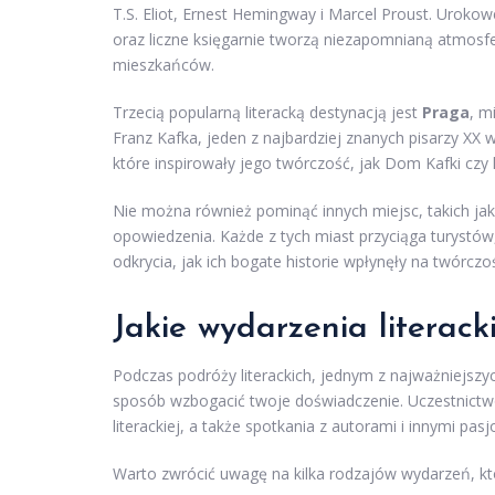
T.S. Eliot, Ernest Hemingway i Marcel Proust. Urokow
oraz liczne księgarnie tworzą niezapomnianą atmosfer
mieszkańców.
Trzecią popularną literacką destynacją jest
Praga
, m
Franz Kafka, jeden z najbardziej znanych pisarzy XX 
które inspirowały jego twórczość, jak Dom Kafki czy k
Nie można również pominąć innych miejsc, takich jak 
opowiedzenia. Każde z tych miast przyciąga turystów,
odkrycia, jak ich bogate historie wpłynęły na twórcz
Jakie wydarzenia literac
Podczas podróży literackich, jednym z najważniejsz
sposób wzbogacić twoje doświadczenie. Uczestnictwo
literackiej, a także spotkania z autorami i innymi pas
Warto zwrócić uwagę na kilka rodzajów wydarzeń, któ