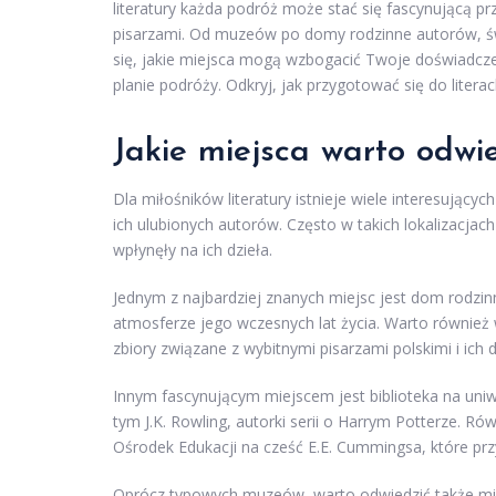
literatury każda podróż może stać się fascynującą pr
pisarzami. Od muzeów po domy rodzinne autorów, świ
się, jakie miejsca mogą wzbogacić Twoje doświadczen
planie podróży. Odkryj, jak przygotować się do litera
Jakie miejsca warto odwie
Dla miłośników literatury istnieje wiele interesujący
ich ulubionych autorów. Często w takich lokalizacja
wpłynęły na ich dzieła.
Jednym z najbardziej znanych miejsc jest dom rodzi
atmosferze jego wczesnych lat życia. Warto równie
zbiory związane z wybitnymi pisarzami polskimi i ich d
Innym fascynującym miejscem jest biblioteka na uniwe
tym J.K. Rowling, autorki serii o Harrym Potterze. R
Ośrodek Edukacji na cześć E.E. Cummingsa, które prz
Oprócz typowych muzeów, warto odwiedzić także miejs