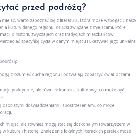
czytać przed podróżą?
miejsc, warto zapoznać się z literaturą, która może wzbogacić nasz
nia kultury danego regionu. Książki związane z miejscami, które
acji o historii, zwyczajach oraz tradycjach mieszkańców.
erciedlać specyfikę życia w danym miejscu i ukazywać jego unikalne
 podróżą:
omogą zrozumieć ducha regionu i pozwalają zobaczyć świat oczami
rmacje praktyczne, ale również kontekst kulturowy, co może być
a.
się osobistymi doświadczeniami i spostrzeżeniami, co może
racji.
anych miejsc, ale również mogą stać się doskonałym towarzyszem w
w kulturę i historię. Znalezienie lokalnych literackich perełek może