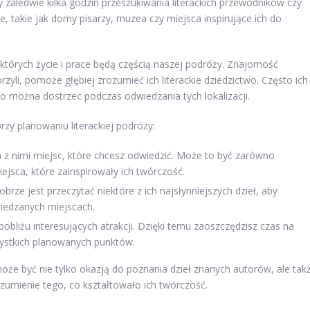
 zaledwie kilka godzin przeszukiwania literackich przewodników czy
je, takie jak domy pisarzy, muzea czy miejsca inspirujące ich do
 których życie i prace będą częścią naszej podróży. Znajomość
zyli, pomoże głębiej zrozumieć ich literackie dziedzictwo. Często ich
o można dostrzec podczas odwiedzania tych lokalizacji.
zy planowaniu literackiej podróży:
ch z nimi miejsc, które chcesz odwiedzić. Może to być zarówno
iejsca, które zainspirowały ich twórczość.
brze jest przeczytać niektóre z ich najsłynniejszych dzieł, aby
iedzanych miejscach.
pobliżu interesujących atrakcji. Dzięki temu zaoszczędzisz czas na
zystkich planowanych punktów.
że być nie tylko okazją do poznania dzieł znanych autorów, ale tak
ozumienie tego, co kształtowało ich twórczość.