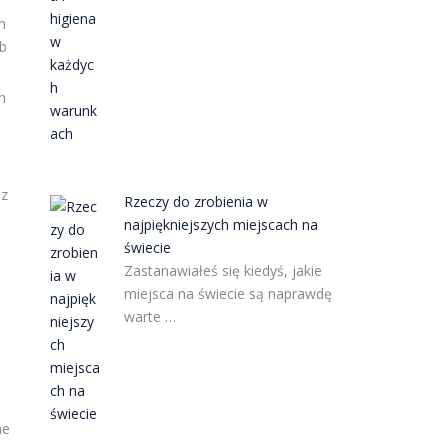
h
ób
h
az
Rzeczy do zrobienia w
najpiękniejszych miejscach na
świecie
Zastanawiałeś się kiedyś, jakie
miejsca na świecie są naprawdę
warte …
ne