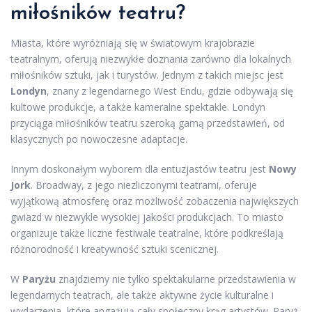
miłośników teatru?
Miasta, które wyróżniają się w światowym krajobrazie
teatralnym, oferują niezwykłe doznania zarówno dla lokalnych
miłośników sztuki, jak i turystów. Jednym z takich miejsc jest
Londyn
, znany z legendarnego West Endu, gdzie odbywają się
kultowe produkcje, a także kameralne spektakle. Londyn
przyciąga miłośników teatru szeroką gamą przedstawień, od
klasycznych po nowoczesne adaptacje.
Innym doskonałym wyborem dla entuzjastów teatru jest
Nowy
Jork
. Broadway, z jego niezliczonymi teatrami, oferuje
wyjątkową atmosferę oraz możliwość zobaczenia największych
gwiazd w niezwykle wysokiej jakości produkcjach. To miasto
organizuje także liczne festiwale teatralne, które podkreślają
różnorodność i kreatywność sztuki scenicznej.
W
Paryżu
znajdziemy nie tylko spektakularne przedstawienia w
legendarnych teatrach, ale także aktywne życie kulturalne i
wydarzenia, które angażują cały społeczny krąg artystów. Paryż