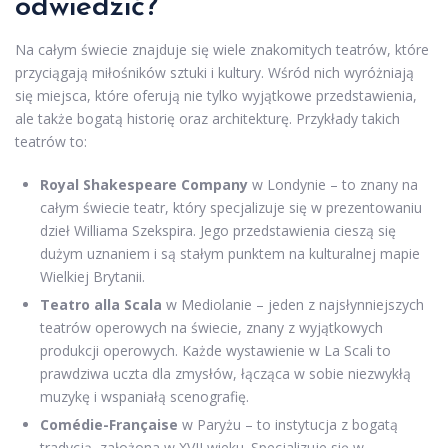
odwiedzić?
Na całym świecie znajduje się wiele znakomitych teatrów, które
przyciągają miłośników sztuki i kultury. Wśród nich wyróżniają
się miejsca, które oferują nie tylko wyjątkowe przedstawienia,
ale także bogatą historię oraz architekturę. Przykłady takich
teatrów to:
Royal Shakespeare Company
w Londynie – to znany na
całym świecie teatr, który specjalizuje się w prezentowaniu
dzieł Williama Szekspira. Jego przedstawienia cieszą się
dużym uznaniem i są stałym punktem na kulturalnej mapie
Wielkiej Brytanii.
Teatro alla Scala
w Mediolanie – jeden z najsłynniejszych
teatrów operowych na świecie, znany z wyjątkowych
produkcji operowych. Każde wystawienie w La Scali to
prawdziwa uczta dla zmysłów, łącząca w sobie niezwykłą
muzykę i wspaniałą scenografię.
Comédie-Française
w Paryżu – to instytucja z bogatą
tradycją, założona w XVII wieku. Specjalizuje się w