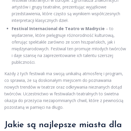
festiwali teatralnych w Europie. Zgromadza znakomitych
artystów i grupy teatralne, prezentując wyjątkowe
przedstawienia, które często są wynikiem współczesnych
interpretacji klasycznych dzieł.
Festival Internacional de Teatro w Madrycie
– to
wydarzenie, które pielęgnuje różnorodność kulturową,
oferując spektakle zarówno ze scen hiszpańskich, jak i
międzynarodowych. Festiwal ten promuje młodych twórców
i daje szansę na zaprezentowanie ich talentu szerszej
publiczności.
Każdy z tych festiwali ma swoją unikalną atmosferę i program,
co sprawia, że są doskonałym miejscem do poznawania
nowych trendów w teatrze oraz odkrywania nieznanych dotąd
twórców. Uczestnictwo w festiwalach teatralnych to świetna
okazja do przeżycia niezapomnianych chwil, które z pewnością
pozostaną w pamięci na długo.
Jakie są najlepsze miasta dla