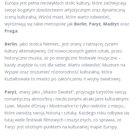
Europa jest pełna niezwykłych stolic kultury, które zachwycają
swoje bogatym dziedzictwem artystycznym oraz dynamiczną
sceną kulturalną. Wśród miast, które warto odwiedzić,
wyróżniają się takie metropolie jak
Berlin
,
Paryż
,
Madryt
oraz
Praga
.
Berlin
, jako stolica Niemiec, jest znany z tętniącej życiem
kultury alternatywnej. Od nowoczesnych galerii sztuki, przez
historyczne muzea, aż po energiczne festiwale muzyczne –
każdy znajdzie tu coś dla siebie. Warto odwiedzić Muzeum na
Wyspie oraz zrozumieć różnorodność kulturalną, która
kształtowała to miasto po zakończeniu II wojny światowej.
Paryż
, znany jako „Miasto Świateł”, przyciąga turystów swoją
romantyczną atmosferą i niezliczonymi atrakcjami kulturalnymi.
Luwr, Musée d’Orsay i Montmartre to tylko niektóre z miejsc,
które uwodzą swoją historią i sztuką. Każdego roku odbywa się
tutaj wiele festiwali filmowych i muzycznych, co sprawia, że
Paryż jest istotnym punktem na kulturalnej mapie Europy.