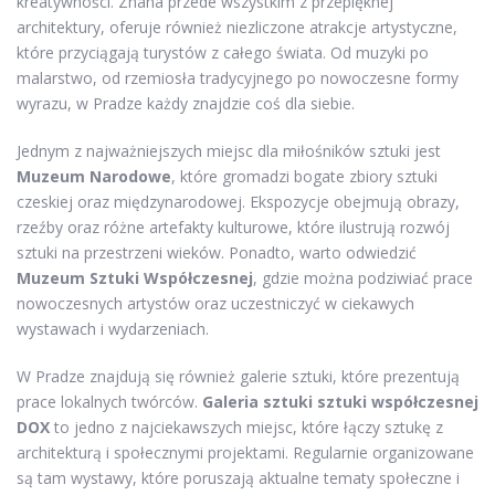
kreatywności. Znana przede wszystkim z przepięknej
architektury, oferuje również niezliczone atrakcje artystyczne,
które przyciągają turystów z całego świata. Od muzyki po
malarstwo, od rzemiosła tradycyjnego po nowoczesne formy
wyrazu, w Pradze każdy znajdzie coś dla siebie.
Jednym z najważniejszych miejsc dla miłośników sztuki jest
Muzeum Narodowe
, które gromadzi bogate zbiory sztuki
czeskiej oraz międzynarodowej. Ekspozycje obejmują obrazy,
rzeźby oraz różne artefakty kulturowe, które ilustrują rozwój
sztuki na przestrzeni wieków. Ponadto, warto odwiedzić
Muzeum Sztuki Współczesnej
, gdzie można podziwiać prace
nowoczesnych artystów oraz uczestniczyć w ciekawych
wystawach i wydarzeniach.
W Pradze znajdują się również galerie sztuki, które prezentują
prace lokalnych twórców.
Galeria sztuki sztuki współczesnej
DOX
to jedno z najciekawszych miejsc, które łączy sztukę z
architekturą i społecznymi projektami. Regularnie organizowane
są tam wystawy, które poruszają aktualne tematy społeczne i