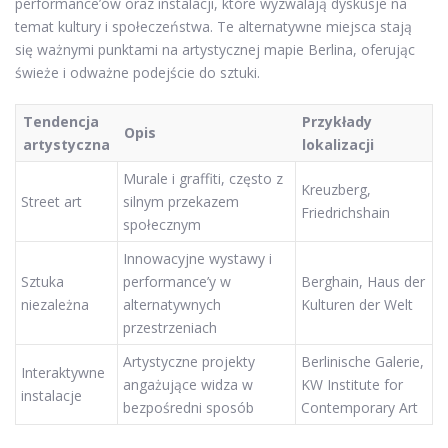
performance’ów oraz instalacji, które wyzwalają dyskusje na
temat kultury i społeczeństwa. Te alternatywne miejsca stają
się ważnymi punktami na artystycznej mapie Berlina, oferując
świeże i odważne podejście do sztuki.
Tendencja
Przykłady
Opis
artystyczna
lokalizacji
Murale i graffiti, często z
Kreuzberg,
Street art
silnym przekazem
Friedrichshain
społecznym
Innowacyjne wystawy i
Sztuka
performance’y w
Berghain, Haus der
niezależna
alternatywnych
Kulturen der Welt
przestrzeniach
Artystyczne projekty
Berlinische Galerie,
Interaktywne
angażujące widza w
KW Institute for
instalacje
bezpośredni sposób
Contemporary Art