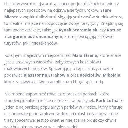
i historycznymi miejscami, a spacer po jej uliczkach to jeden z
najlepszych sposobów na odkrywanie tych uroków.
Stare
Miasto
z wąskimi uliczkami, sięgającymi czasów średniowiecza,
to idealne miejsce na rozpoczęcie swojej przygody. Znajdują się
tam znane atrakcje, takie jak
Rynek Staromiejski
czy
Ratusz
z zegarem astronomicznym
, które przyciągają zarówno
turystów, jak i mieszkańców.
Kolejnym magicznym miejscem jest
Malá Strana
, które znane
jest z urokliwych widoków, zabytkowych kościołów i
malowniczych mostów. Spacerując po tej dzielnicy, można
podziwiać
Klasztor na Strahowie
oraz
Kościół św. Mikołaja
,
które zachwycają swoją architekturą i bogatą historią.
Nie można zapomnieć również o praskich parkach, które
stanowią idealne miejsce na relaks i odpoczynek.
Park Letná
to
jeden z najbardziej popularnych parków w Pradze, który oferuje
niesamowite panoramiczne widoki na miasto oraz przyjemne
trasy spacerowe. Jest to świetne miejsce na piknik czy chwile
wytchnienia, zwłaszcza w cieplejsze dni.