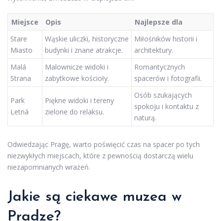
Miejsce
Opis
Najlepsze dla
Stare
Wąskie uliczki, historyczne
Miłośników historii i
Miasto
budynki i znane atrakcje.
architektury.
Malá
Malownicze widoki i
Romantycznych
Strana
zabytkowe kościoły.
spacerów i fotografii.
Osób szukających
Park
Piękne widoki i tereny
spokoju i kontaktu z
Letná
zielone do relaksu.
naturą.
Odwiedzając Pragę, warto poświęcić czas na spacer po tych
niezwykłych miejscach, które z pewnością dostarczą wielu
niezapomnianych wrażeń.
Jakie są ciekawe muzea w
Pradze?