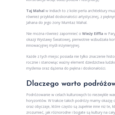
Taj Mahal
w Indiach to z kolei perła architektury m
również przykład doskonałości artystycznej, z piękny
Jahana do jego żony Mumtaz Mahal.
Nie można również zapomnieć o
Wieży Eiffla
w Paryż
okazji Wystawy Światowej, pierwotnie wzbudzała kon
innowacyjnej myśli inżynieryjnej.
Każde z tych miejsc posiada nie tylko znaczenie hist
rocznie i stanowiąc ważny element dziedzictwa ludzk
myślenia oraz dążenia do piękna i doskonałości.
Dlaczego warto podróżow
Podróżowanie w celach kulturowych to niezwykle wa
horyzontów. W trakcie takich podróży mamy okazję od
oraz obyczaje, które często są zupełnie inne niż te,
zrozumieć, jak różnorodne i bogate są kultury na cał