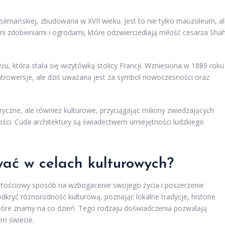
uzułmańskiej, zbudowana w XVII wieku. Jest to nie tylko mauzoleum, a
mi zdobieniami i ogrodami, które odzwierciedlają miłość cesarza Sha
u, która stała się wizytówką stolicy Francji. Wzniesiona w 1889 roku
trowersje, ale dziś uważana jest za symbol nowoczesności oraz
oryczne, ale również kulturowe, przyciągając miliony zwiedzających
ości. Cuda architektury są świadectwem umiejętności ludzkiego
ać w celach kulturowych?
rtościowy sposób na wzbogacenie swojego życia i poszerzenie
kryć różnorodność kulturową, poznając lokalne tradycje, historie
 które znamy na co dzień. Tego rodzaju doświadczenia pozwalają
ym świecie.