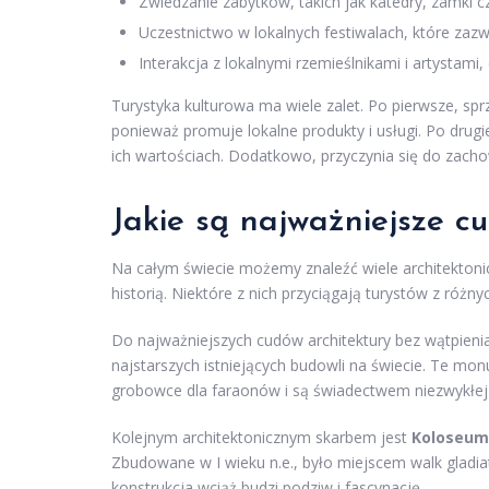
Zwiedzanie zabytków, takich jak katedry, zamki c
Uczestnictwo w lokalnych festiwalach, które zazw
Interakcja z lokalnymi rzemieślnikami i artystami, 
Turystyka kulturowa ma wiele zalet. Po pierwsze, sp
ponieważ promuje lokalne produkty i usługi. Po drugi
ich wartościach. Dodatkowo, przyczynia się do zachow
Jakie są najważniejsze cu
Na całym świecie możemy znaleźć wiele architektoni
historią. Niektóre z nich przyciągają turystów z różn
Do najważniejszych cudów architektury bez wątpieni
najstarszych istniejących budowli na świecie. Te mon
grobowce dla faraonów i są świadectwem niezwykłej w
Kolejnym architektonicznym skarbem jest
Koloseum
Zbudowane w I wieku n.e., było miejscem walk gladi
konstrukcja wciąż budzi podziw i fascynację.