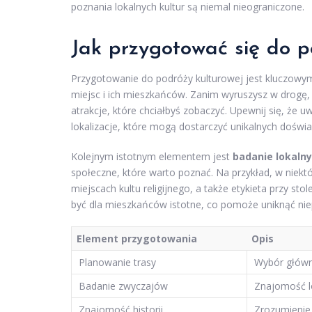
poznania lokalnych kultur są niemal nieograniczone.
Jak przygotować się do p
Przygotowanie do podróży kulturowej jest kluczowy
miejsc i ich mieszkańców. Zanim wyruszysz w drogę,
atrakcje, które chciałbyś zobaczyć. Upewnij się, że 
lokalizacje, które mogą dostarczyć unikalnych doświ
Kolejnym istotnym elementem jest
badanie lokaln
społeczne, które warto poznać. Na przykład, w niekt
miejscach kultu religijnego, a także etykieta przy st
być dla mieszkańców istotne, co pomoże uniknąć ni
Element przygotowania
Opis
Planowanie trasy
Wybór główny
Badanie zwyczajów
Znajomość lo
Znajomość historii
Zrozumienie