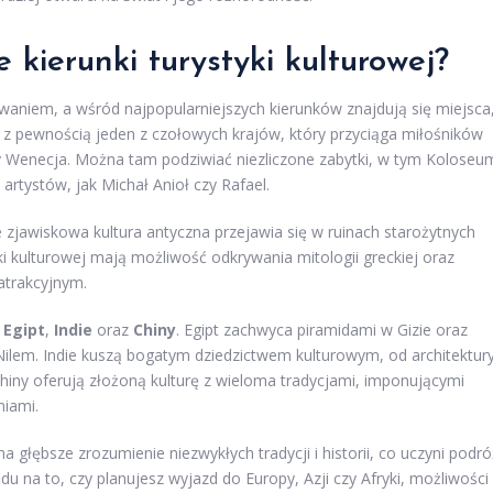
 kierunki turystyki kulturowej?
waniem, a wśród najpopularniejszych kierunków znajdują się miejsca
 z pewnością jeden z czołowych krajów, który przyciąga miłośników
czy Wenecja. Można tam podziwiać niezliczone zabytki, w tym Koloseu
 artystów, jak Michał Anioł czy Rafael.
e zjawiskowa kultura antyczna przejawia się w ruinach starożytnych
yki kulturowej mają możliwość odkrywania mitologii greckiej oraz
 atrakcyjnym.
ą
Egipt
,
Indie
oraz
Chiny
. Egipt zachwyca piramidami w Gizie oraz
 Nilem. Indie kuszą bogatym dziedzictwem kulturowym, od architektur
 Chiny oferują złożoną kulturę z wieloma tradycjami, imponującymi
niami.
a głębsze zrozumienie niezwykłych tradycji i historii, co uczyni podró
ędu na to, czy planujesz wyjazd do Europy, Azji czy Afryki, możliwości