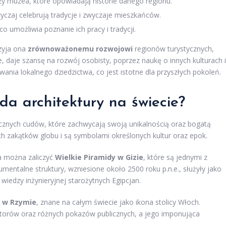
zy muzea, które opowiadają historie danego regionu.
yczaj celebrują tradycje i zwyczaje mieszkańców.
co umożliwia poznanie ich pracy i tradycji.
rzyja ona
zrównoważonemu rozwojowi
regionów turystycznych,
e, daje szansę na rozwój osobisty, poprzez naukę o innych kulturach i
ania lokalnego dziedzictwa, co jest istotne dla przyszłych pokoleń.
da architektury na świecie?
cznych cudów, które zachwycają swoją unikalnością oraz bogatą
ych zakątków globu i są symbolami określonych kultur oraz epok.
a można zaliczyć
Wielkie Piramidy w Gizie
, które są jednymi z
umentalne struktury, wzniesione około 2500 roku p.n.e., służyły jako
iedzy inżynieryjnej starożytnych Egipcjan.
 w Rzymie
, znane na całym świecie jako ikona stolicy Włoch.
atorów oraz różnych pokazów publicznych, a jego imponująca