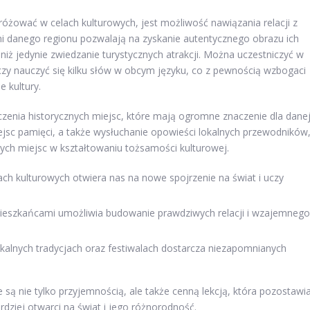
żować w celach kulturowych, jest możliwość nawiązania relacji z
mi danego regionu pozwalają na zyskanie autentycznego obrazu ich
 niż jedynie zwiedzanie turystycznych atrakcji. Można uczestniczyć w
 czy nauczyć się kilku słów w obcym języku, co z pewnością wzbogaci
 kultury.
enia historycznych miejsc, które mają ogromne znaczenie dla dane
sc pamięci, a także wysłuchanie opowieści lokalnych przewodników
ych miejsc w kształtowaniu tożsamości kulturowej.
h kulturowych otwiera nas na nowe spojrzenie na świat i uczy
ieszkańcami umożliwia budowanie prawdziwych relacji i wzajemnego
kalnych tradycjach oraz festiwalach dostarcza niezapomnianych
 są nie tylko przyjemnością, ale także cenną lekcją, która pozostawi
rdziej otwarci na świat i jego różnorodność.