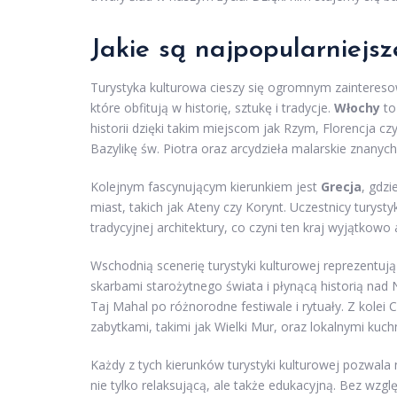
Jakie są najpopularniejsze
Turystyka kulturowa cieszy się ogromnym zaintereso
które obfitują w historię, sztukę i tradycje.
Włochy
to
historii dzięki takim miejscom jak Rzym, Florencja 
Bazylikę św. Piotra oraz arcydzieła malarskie znanych
Kolejnym fascynującym kierunkiem jest
Grecja
, gdzi
miast, takich jak Ateny czy Korynt. Uczestnicy turyst
tradycyjnej architektury, co czyni ten kraj wyjątkowo
Wschodnią scenerię turystyki kulturowej reprezentuj
skarbami starożytnego świata i płynącą historią nad
Taj Mahal po różnorodne festiwale i rytuały. Z kolei
zabytkami, takimi jak Wielki Mur, oraz lokalnymi kuch
Każdy z tych kierunków turystyki kulturowej pozwala n
nie tylko relaksującą, ale także edukacyjną. Bez wzgl