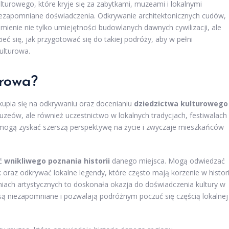
turowego, które kryje się za zabytkami, muzeami i lokalnymi
iezapomniane doświadczenia. Odkrywanie architektonicznych cudów,
mienie nie tylko umiejętności budowlanych dawnych cywilizacji, ale
eć się, jak przygotować się do takiej podróży, aby w pełni
kulturowa.
urowa?
kupia się na odkrywaniu oraz docenianiu
dziedzictwa kulturowego
uzeów, ale również uczestnictwo w lokalnych tradycjach, festiwalach 
 mogą zyskać szerszą perspektywę na życie i zwyczaje mieszkańców
ść
wnikliwego poznania historii
danego miejsca. Mogą odwiedzać
k oraz odkrywać lokalne legendy, które często mają korzenie w histori
iach artystycznych to doskonała okazja do doświadczenia kultury w
 są niezapomniane i pozwalają podróżnym poczuć się częścią lokalnej